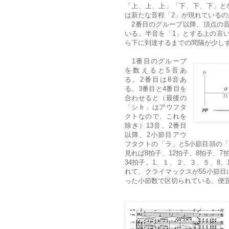
「上、上、上」「下、下、下」と
は新たな音程「2」が現れているの
2番目のグループ以降、頂点の音
いる。半音を「1」とする上の言い
ら下に到達するまでの間隔が少し
1番目のグループ
を数えると5音あ
る。2番目は8音あ
る。3番目と4番目を
合わせると（最後の
「シ♭」はアウフタ
クトなので、これを
除き）13音。2番目
以降、2小節目アウ
フタクトの「ラ」と5小節目頭の「
見れば8拍子、12拍子、8拍子、
34拍子。1、１、２、３、５、8、
れて、クライマックスが55小節目
った小節数で区切られている。便