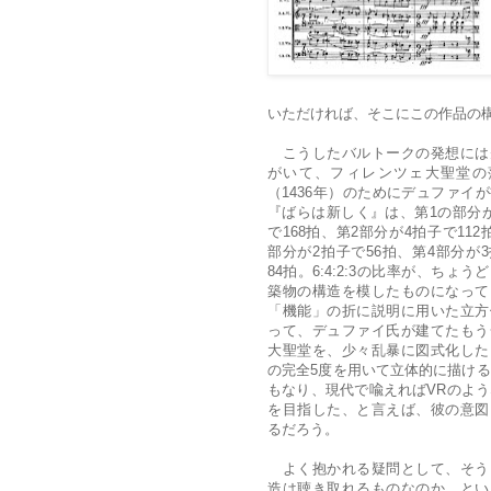
いただければ、そこにこの作品の
こうしたバルトークの発想には
がいて、フィレンツェ大聖堂の
（1436年）のためにデュファイ
『ばらは新しく』は、第1の部分
で168拍、第2部分が4拍子で112
部分が2拍子で56拍、第4部分が
84拍。6:4:2:3の比率が、ちょう
築物の構造を模したものになって
「機能」の折に説明に用いた立方
って、デュファイ氏が建てたもう
大聖堂を、少々乱暴に図式化した
の完全5度を用いて立体的に描け
もなり、現代で喩えればVRのよ
を目指した、と言えば、彼の意図
るだろう。
よく抱かれる疑問として、そう
造は聴き取れるものなのか、とい