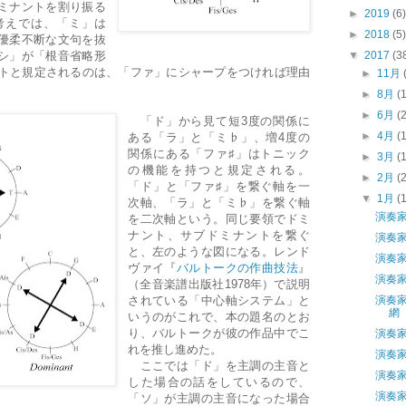
ミナントを割り振る
►
2019
(6)
考えでは、「ミ」は
►
2018
(5)
優柔不断な文句を抜
▼
2017
(3
シ」が「根音省略形
ントと規定されるのは、「ファ」にシャープをつければ理由
►
11月
►
8月
(
►
6月
(
「ド」から見て短3度の関係に
►
4月
(
ある「ラ」と「ミ♭」、増4度の
関係にある「ファ♯」はトニック
►
3月
(
の機能を持つと規定される。
►
2月
(
「ド」と「ファ♯」を繋ぐ軸を一
▼
1月
(
次軸、「ラ」と「ミ♭」を繋ぐ軸
演奏
を二次軸という。同じ要領でドミ
ナント、サブドミナントを繋ぐ
演奏
と、左のような図になる。レンド
演奏
ヴァイ『
バルトークの作曲技法
』
演奏
（全音楽譜出版社1978年）で説明
演奏
されている「中心軸システム」と
網
いうのがこれで、本の題名のとお
り、バルトークが彼の作品中でこ
演奏
れを推し進めた。
演奏
ここでは「ド」を主調の主音と
演奏
した場合の話をしているので、
演奏
「ソ」が主調の主音になった場合