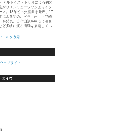
5年アルトゥス・トリオによる初の
集がリメンミュージックよりイタ
ース。13年初の交響曲を発表、17
本による初のオペラ「卍」（谷崎
）を発表。自作自演を中心に演奏
など多岐に渡る活動を展開してい
ィールを表示
ウェブサイト
ーカイヴ
4)