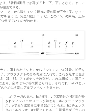
なり、3番目4番目では再び「上、下、下」となる。そこに
が確認できる。
と、そこから降りていく最後の音の間が完全4度になって
方を使えば、完全4度は「5」だ。この「5」の間隔、上か
ずつ伸びていくのがわかる。
ラ」に囲まれた「シ♭」から「シ♭」までは21音。拍子を
7拍子。アウフタクトの分を考慮に入れて、これを足すと合計
13、21、34。フィボナッチ数列だ。これは形式にも適用さ
にあり、全体は89小節で閉じられる。それぞれ13や21とい
宜のために各部にアルファベットを振った。
aがフーガの提示、bが推移、cで弦楽器の弱音器が外
されティンパニのロールが加わり、dのクライマック
ス。eでまた弦楽器に弱音器がつけられ、fにチェレス
タのアルペジオ、gで閉じられる。主題最初が「ラ」の