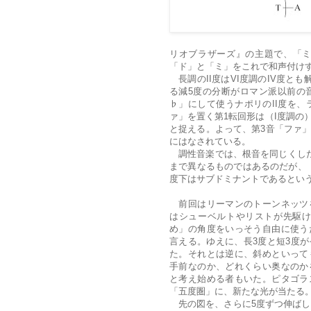
リオブラザーズ』の主題で、「
「ド」と「ミ」をこれで和声付け
長調のII度はVI度調のIV度と
る減5度の分断がロマン派以前の
♭」にして使うナポリのII度を、
ァ」を置く第1転回形は（I度調の
と捉える。よって、第3音「ファ
にはなされている。
調性音楽では、根音を同じくした
まで異なるものではあるのだが、「
度下はサブドミナントであるとい
前回はリーマンのトーンネッツ
はシューベルトやリストが先駆け
め」の角度をいっそう自由に使う
言える。ゆえに、長3度と短3度
た。それとは逆に、斜めといって
手前なのか、どれくらい奥なのか
と考え始める者もいた。ピタゴラ
「五度圏」に、新たな光が当たる
先の図を、さらに5度ずつ伸ばし