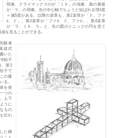
弱奏、クライマックスのが「ミ♭」の強奏、曲の最後
が「ラ」の弱奏。先の中心軸でちょうど結ばれる増4度
＝減5度がある。以降の楽章も、第2楽章が「ド、ファ
♯、ド」、第3楽章が「ファ♯、ド、ファ♯」、第4楽章
が「ラ、ミ♭、ラ」と、先の図のトニックの円を見て
構成を見ることができる。
先駆者
落成式
が書いた
が6拍子
拍、第3
3拍子で
どこの建
いる。
体を使
一つの
。上下
るように
うなもの
も伝わ
した構
うこと