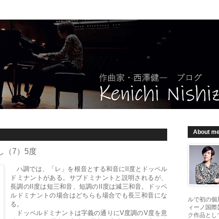
About m
（7）5度
ハ調では、「レ」を根音とする和音にII度とドッペル
ドミナントがある。サブドミナントと説明されるが、
長調のII度は短三和音、短調のII度は減三和音。ドッペ
ルドミナントの場合はどちらも場合でも長三和音にな
ルで初の個
る。
ィーノ国際
ドッペルドミナントは字義の通りにV度調のV度を意
ク作品とし