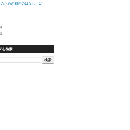
家のための和声のはなし（1）
4)
3)
グを検索