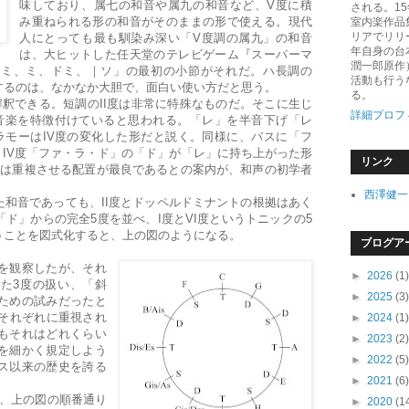
味しており、属七の和音や属九の和音など、V度に積
される。1
み重ねられる形の和音がそのままの形で使える。現代
室内楽作品
リアでリリ
人にとっても最も馴染み深い「V度調の属九」の和音
年自身の台
は、大ヒットした任天堂のテレビゲーム『スーパーマ
潤一郎原作
ミミ、ミ、ドミ、｜ソ」の最初の小節がそれだ。ハ長調の
活動も行う
するのは、なかなか大胆で、面白い使い方だと思う。
る。
も解釈できる。短調のII度は非常に特殊なものだ。そこに生じ
詳細プロフ
音楽を特徴付けていると思われる。「レ」を半音下げ「レ
ラモーはIV度の変化した形だと説く。同様に、バスに「フ
）IV度「ファ・ラ・ド」の「ド」が「レ」に持ち上がった形
リンク
」は重複させる配置が最良であるとの案内が、和声の初学者
西澤健一
和音であっても、II度とドッペルドミナントの根拠はあく
ド」からの完全5度を並べ、I度とVI度というトニックの5
うことを図式化すると、上の図のようになる。
ブログア
を観察したが、それ
►
2026
(1)
た3度の扱い、「斜
►
2025
(3)
ための試みだったと
がそれぞれに重視され
►
2024
(1)
もそれはどれくらい
►
2023
(2)
を細かく規定しよう
►
2022
(5)
ス以来の歴史を誇る
►
2021
(6)
。
、上の図の順番通り
►
2020
(1