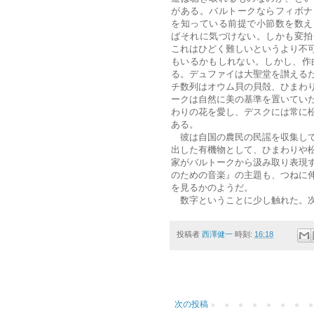
がある。バルトークならフィボナ
を知っている前提で小節数を数え
ばそれに気づけない。しかも変拍
これはひどく難しいというより不
もいるかもしれない。しかし、作
る。デュファイは大聖堂を讃える
チ数列はオウム貝の貝殻、ひまわ
ークは自然に美の基準を置いてい
わりの花を愛し、デスクには常に
ある。
彼は自国の農民の民謡を収集して
出した有機物として、ひまわりや
家がバルトークから汲み取り表現
のための音楽』の主題も、つねに
を見るかのようだ。
数字ということに少し触れた。次
投稿者
西澤健一
時刻:
16:18
次の投稿