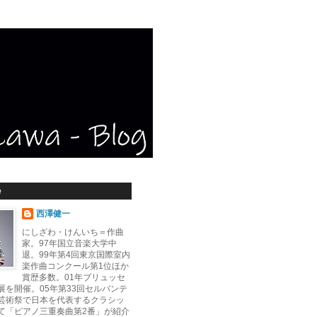
e
西澤健一
にしざわ・けんいち＝作曲
家。97年国立音楽大学中
退。99年第4回東京国際室内
楽作曲コンクール第1位ほか
賞歴多数。01年ブリュッセ
展を開催。05年第33回セルバンテ
芸術祭で日本を代表するクラシッ
て「ピアノ三重奏曲第2番」が紹介