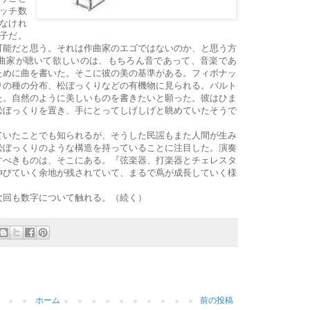
ッチ数
なけれ
子だ。
可能だと思う。それは作曲家のエゴではないのか、と思う方
曲家が聴いて欲しいのは、もちろん音であって、音楽であ
ために曲を書いた。そこに彼の美の基準がある。フィボナッ
りの種の分布、松ぼっくりなどの有機物に見られる。バルト
た。自然のように美しいものを書きたいと願った。彼はひま
松ぼっくりを置き、手にとってしげしげと眺めていたそうで
いたことでも知られるが、そうした民謡もまた人間が生み
松ぼっくりのような構造を持っていることに注目した。演奏
すべきものは、そこにある。『弦楽器、打楽器とチェレスタ
伸びていく余地が残されていて、まるで蔦が成長していく様
回も数字について触れる。（続く）
ホーム
前の投稿