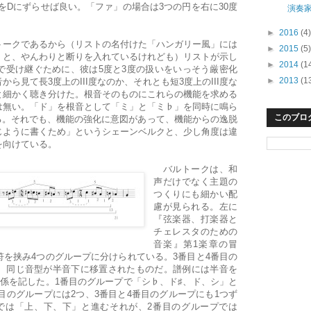
SをDにずらせば良い。「ファ」の場合は3つの円を右に30度
演奏
►
2016
(4)
ークであるから（リストの名付けた「ハンガリー風」には
►
2015
(5)
」と、やんわりと断りを入れているけれども）リストが示し
►
2014
(1
で受け継ぐために、彼は5度と3度の扱いをいっそう厳密化
►
2013
(1
から見て長3度上のIII度なのか、それとも短3度上のIII度な
と細かく聴き分けた。根音そのものにこれらの機能を求める
は無い。「ド」を根音として「ミ」と「ミ♭」を同時に鳴ら
このブロ
現れる。それでも、機能の強化に意図があって、機能からの逸脱
じように書くため」というシェーンベルクと、少し角度は違
を向けている。
バルトークは、和
声だけでなく主題の
つくりにも細かい配
慮が見られる。左に
『弦楽器、打楽器と
チェレスタのための
音楽』第1楽章の冒
符を挟み4つのグループに分けられている。3番目と4番目の
、同じ音型が半音下に移置されたものだ。
譜例には半音を
係を記した。1番目のグループで「シ♭、ド♯、ド、シ」と
番目のグループには2つ、3番目と4番目のグループにも1つず
では「上、下、下」と進むそれが、2番目のグループでは