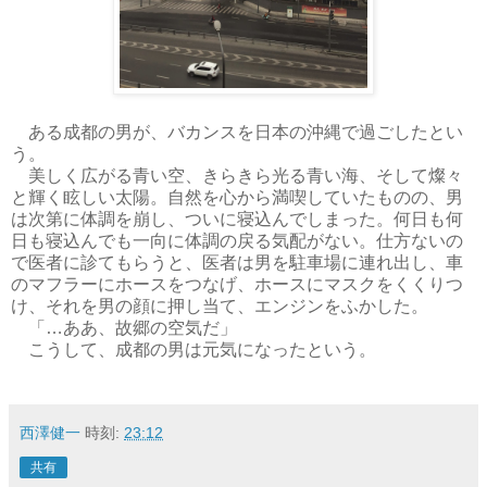
ある成都の男が、バカンスを日本の沖縄で過ごしたとい
う。
美しく広がる青い空、きらきら光る青い海、そして燦々
と輝く眩しい太陽。自然を心から満喫していたものの、男
は次第に体調を崩し、ついに寝込んでしまった。何日も何
日も寝込んでも一向に体調の戻る気配がない。仕方ないの
で医者に診てもらうと、医者は男を駐車場に連れ出し、車
のマフラーにホースをつなげ、ホースにマスクをくくりつ
け、それを男の顔に押し当て、エンジンをふかした。
「…ああ、故郷の空気だ」
こうして、成都の男は元気になったという。
西澤健一
時刻:
23:12
共有