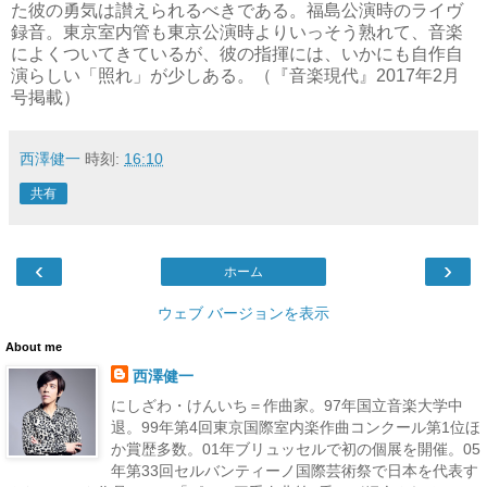
た彼の勇気は讃えられるべきである。福島公演時のライヴ
録音。東京室内管も東京公演時よりいっそう熟れて、音楽
によくついてきているが、彼の指揮には、いかにも自作自
演らしい「照れ」が少しある。（『音楽現代』2017年2月
号掲載）
西澤健一
時刻:
16:10
共有
‹
›
ホーム
ウェブ バージョンを表示
About me
西澤健一
にしざわ・けんいち＝作曲家。97年国立音楽大学中
退。99年第4回東京国際室内楽作曲コンクール第1位ほ
か賞歴多数。01年ブリュッセルで初の個展を開催。05
年第33回セルバンティーノ国際芸術祭で日本を代表す