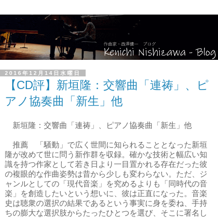
2016年12月14日水曜日
【CD評】新垣隆：交響曲「連祷」、ピ
アノ協奏曲「新生」他
新垣隆：交響曲「連祷」、ピアノ協奏曲「新生」他
推薦 「騒動」で広く世間に知られることとなった新垣
隆が改めて世に問う新作群を収録。確かな技術と幅広い知
識を持つ作家として若き日より一目置かれる存在だった彼
の複眼的な作曲姿勢は昔から少しも変わらない。ただ、ジ
ャンルとしての「現代音楽」を究めるよりも「同時代の音
楽」を創造したいという想いに、彼は正直になった。音楽
史は聴衆の選択の結果であるという事実に身を委ね、手持
ちの膨大な選択肢からたったひとつを選び、そこに署名し