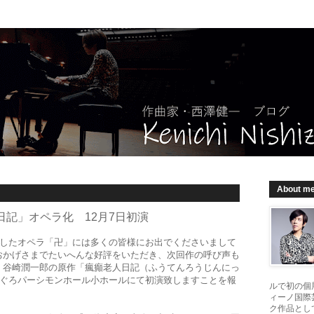
About m
記」オペラ化 12月7日初演
演したオペラ「卍」には多くの皆様にお出でくださいまして
おかげさまでたいへんな好評をいただき、次回作の呼び声も
く谷崎潤一郎の原作「瘋癲老人日記（ふうてんろうじんにっ
めぐろパーシモンホール小ホールにて初演致しますことを報
ルで初の個
ィーノ国際
ク作品とし