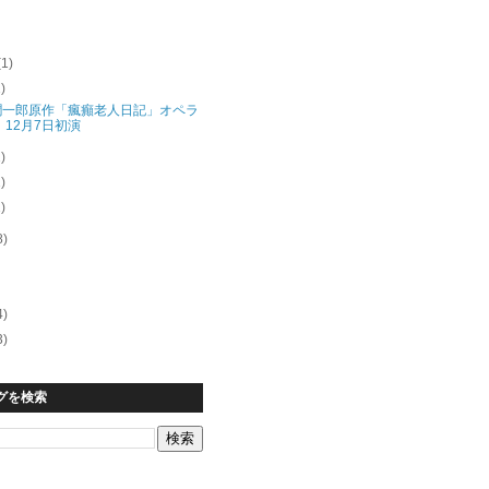
(1)
1)
潤一郎原作「瘋癲老人日記」オペラ
 12月7日初演
1)
1)
1)
8)
4)
3)
グを検索