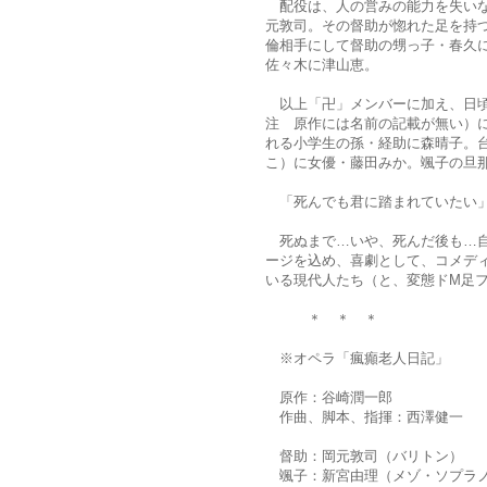
配役は、人の営みの能力を失いな
元敦司。その督助が惚れた足を持
倫相手にして督助の甥っ子・春久
佐々木に津山恵。
以上「卍」メンバーに加え、日頃
注 原作には名前の記載が無い）
れる小学生の孫・経助に森晴子。
こ）に女優・藤田みか。颯子の旦
「死んでも君に踏まれていた
死ぬまで…いや、死んだ後も…自
ージを込め、喜劇として、コメデ
いる現代人たち（と、変態ドM足
＊ ＊ ＊
※オペラ「瘋癲老人日記」
原作：谷崎潤一郎
作曲、脚本、指揮：西澤健一
督助：岡元敦司（バリトン）
颯子：新宮由理（メゾ・ソプラ