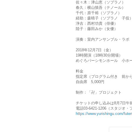
佐々木：津山恵（ソプラノ）
春久：横山慎吾（テノール）
千代：原千裕（ソプラノ）
経助：森晴子（ソプラノ 子役
浄吉：西村功貴（俳優）
陸子：藤田みか（女優）
演奏：室内アンサンブル・ラボ
2018年12月7日（金）
19時開演（18時30分開場）
めぐろパーシモンホール 小ホ
料金
指定席（プログラム付き 前から6列
自由席 5,000円
制作：「卍」プロジェクト
チケットの申し込みは8月7日午前
電話03-6421-1206（スタジオ
https://www.yurishingu.com/fute