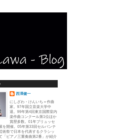
e
西澤健一
にしざわ・けんいち＝作曲
家。97年国立音楽大学中
退。99年第4回東京国際室内
楽作曲コンクール第1位ほか
賞歴多数。01年ブリュッセ
展を開催。05年第33回セルバンテ
芸術祭で日本を代表するクラシッ
て「ピアノ三重奏曲第2番」が紹介