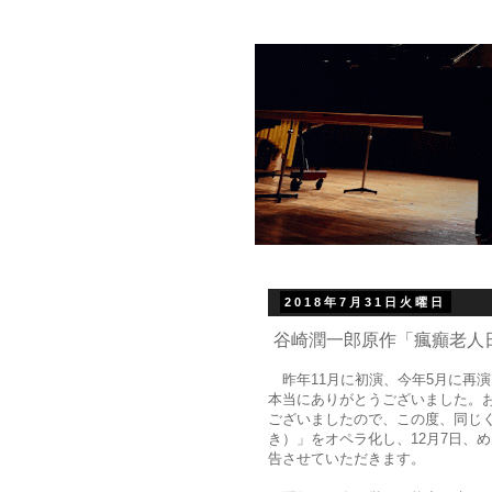
2018年7月31日火曜日
谷崎潤一郎原作「瘋癲老人日
昨年11月に初演、今年5月に再
本当にありがとうございました。
ございましたので、この度、同じ
き）」をオペラ化し、12月7日、
告させていただきます。