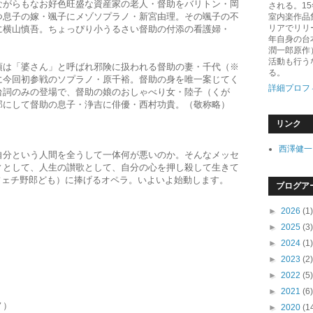
がらもなお好色旺盛な資産家の老人・督助をバリトン・岡
される。1
つ息子の嫁・颯子にメゾソプラノ・新宮由理。その颯子の不
室内楽作品
リアでリリ
に横山慎吾。ちょっぴり小うるさい督助の付添の看護婦・
年自身の台
潤一郎原作
活動も行う
は「婆さん」と呼ばれ邪険に扱われる督助の妻・千代（※
る。
に今回初参戦のソプラノ・原千裕。督助の身を唯一案じてく
詳細プロフ
台詞のみの登場で、督助の娘のおしゃべり女・陸子（くが
那にして督助の息子・浄吉に俳優・西村功貴。（敬称略）
リンク
い」
西澤健一
分という人間を全うして一体何が悪いのか。そんなメッセ
ィとして、人生の讃歌として、自分の心を押し殺して生きて
フェチ野郎ども）に捧げるオペラ。いよいよ始動します。
ブログア
►
2026
(1)
►
2025
(3)
►
2024
(1)
►
2023
(2)
►
2022
(5)
►
2021
(6)
ノ）
►
2020
(1