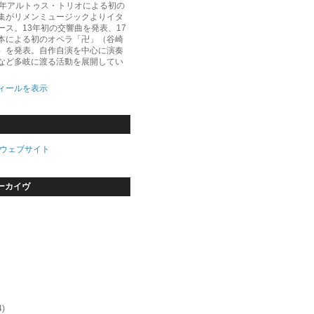
5年アルトゥス・トリオによる初の
集がリメンミュージックよりイタ
ース。13年初の交響曲を発表、17
本による初のオペラ「卍」（谷崎
）を発表。自作自演を中心に演奏
など多岐に渡る活動を展開してい
ィールを表示
ウェブサイト
ーカイヴ
4)