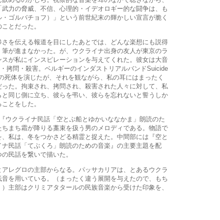
「武力の脅威、不信、心理的・イデオロギー的な闘争は、も
ル・ゴルバチョフ）」という前世紀末の輝かしい宣言が脆く
のことだった。
さを伝える報道を目にしたあとでは、どんな楽想にも説得
く筆が進まなかった。が、ウクライナ出身の友人が東京のラ
ンスが私にインスピレーションを与えてくれた。彼女は大音
l』（＝拘束・拷問・殺害。ベルギーのインダストリアルバンドSuicide
一個の死体を演じたが、それを観ながら、私の耳にはまったく
だった。拘束され、拷問され、殺害された人々に対して、私
らと同じ側に立ち、彼らを弔い、彼らを忘れないと誓うしか
ることをした。
『ウクライナ民話「空とぶ船とゆかいななかま」朗読のた
たちまち霜が降りる藁束を扱う男のメロディである。物語で
を、私は、冬をつかさどる精霊と捉えた。中間部には『空と
イナ民話「てぶくろ」朗読のための音楽』の主要主題を配
つの民話を繋いで描いた。
アレグロの主部からなる。パッサカリアは、とあるウクラ
低音を用いている。（まったく違う展開を与えたので、もち
。）主部はクリミアタタールの民族音楽から受けた印象を、
。