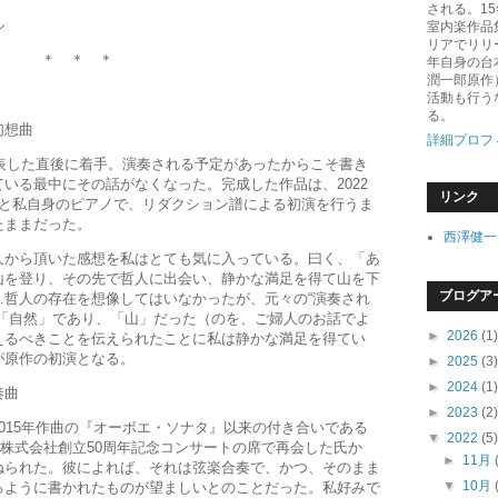
される。1
ル
室内楽作品
リアでリリ
＊ ＊ ＊
年自身の台
潤一郎原作
活動も行う
る。
幻想曲
詳細プロフ
表した直後に着手。演奏される予定があったからこそ書き
いる最中にその話がなくなった。完成した作品は、2022
リンク
ンと私自身のピアノで、リダクション譜による初演を行うま
たままだった。
西澤健一
から頂いた感想を私はとても気に入っている。曰く、「あ
山を登り、その先で哲人に出会い、静かな満足を得て山を下
ブログア
…哲人の存在を想像してはいなかったが、元々の“演奏され
は「自然」であり、「山」だった（のを、ご婦人のお話でよ
►
2026
(1)
えるべきことを伝えられたことに私は静かな満足を得てい
が原作の初演となる。
►
2025
(3)
►
2024
(1)
奏曲
►
2023
(2)
15年作曲の『オーボエ・ソナタ』以来の付き合いである
▼
2022
(5)
ード株式会社創立50周年記念コンサートの席で再会した氏か
►
11月
ねられた。彼によれば、それは弦楽合奏で、かつ、そのまま
▼
10月
るように書かれたものが望ましいとのことだった。私好みで