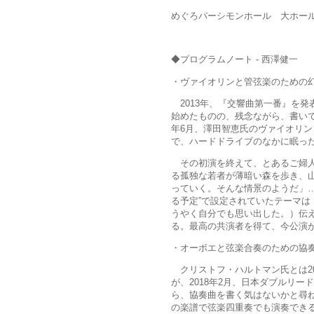
めぐろパーシモンホール 大ホー
◆プログラムノート - 西澤健一
・ヴァイオリンと管弦楽のための
2013年、『交響曲第一番』を発
始めたものの、残念ながら、書いて
年6月、澤田智恵氏のヴァイオリ
で、ハードドライブのなかに眠っ
その初演を終えて、とあるご婦人
る孤独な若者が薄暗い森を歩き、
っていく。そんな情景のようだ」
る予定”で設定されていたテーマ
うやく自分でも思い出した。）伝
る。最高の共演者を得て、今公演
・オーボエと弦楽合奏のための協
クリストフ・ハルトマン氏とは20
が、2018年2月、日本ダブルリ
ら、協奏曲を書く気はないかと尋
の楽譜で弦楽四重奏でも演奏でき