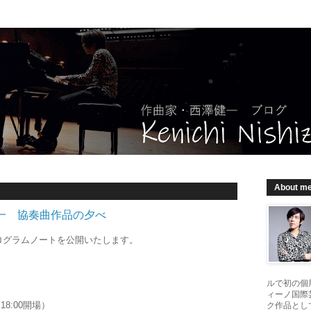
About m
一 協奏曲作品の夕べ
ログラムノートを公開いたします。
ルで初の個
ィーノ国際
18:00開場）
ク作品とし