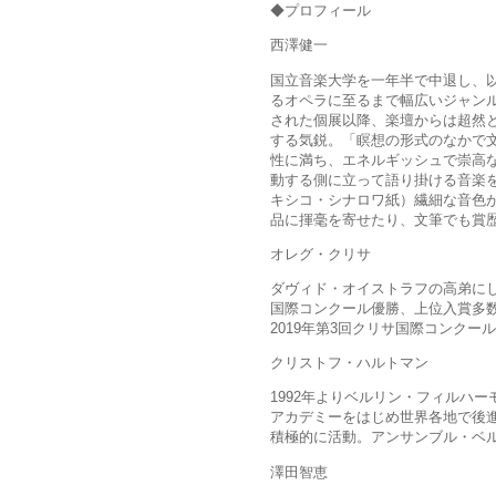
◆プロフィール
西澤健一
国立音楽大学を一年半で中退し、
るオペラに至るまで幅広いジャンル
された個展以降、楽壇からは超然
する気鋭。「瞑想の形式のなかで
性に満ち、エネルギッシュで崇高
動する側に立って語り掛ける音楽
キシコ・シナロワ紙）繊細な音色
品に揮毫を寄せたり、文筆でも賞
オレグ・クリサ
ダヴィド・オイストラフの高弟に
国際コンクール優勝、上位入賞多
2019年第3回クリサ国際コンクール開催。「M
クリストフ・ハルトマン
1992年よりベルリン・フィルハ
アカデミーをはじめ世界各地で後
積極的に活動。アンサンブル・ベ
澤田智恵