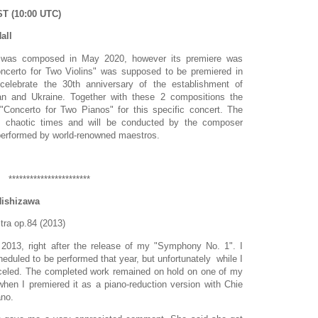
ST (10:00 UTC)
all
" was composed in May 2020, however its premiere was
oncerto for Two Violins" was supposed to be premiered in
celebrate the 30th anniversary of the establishment of
an and Ukraine. Together with these 2 compositions the
"Concerto for Two Pianos" for this specific concert. The
 chaotic times and will be conducted by the composer
e performed by world-renowned maestros.
***********************
Nishizawa
tra op.84 (2013)
n 2013, right after the release of my "Symphony No. 1". I
cheduled to be performed that year, but unfortunately while I
anceled. The completed work remained on hold on one of my
when I premiered it as a piano-reduction version with Chie
ano.