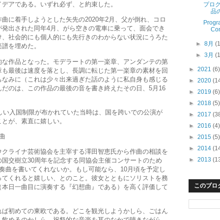
イデアである。いずれ必ず、と約束した。
プロ
品
に着手しようとした矢先の2020年2月、父が倒れ、コロ
Progr
が発出された同年4月、がら空きの電車に乗って、面会でき
Con
け、社会的にも個人的にも先行きのわからない状況にうろた
►
8月
(
楽譜を埋めた。
►
3月
(
な作品となった。モデラートの第一楽章、アンダンテの第
►
2021
(6)
章も最後は速度を落とし、長調に転じた第一楽章の素材を回
ちなみに（これは少々出来過ぎた話のように私自身も感じる
►
2020
(1
だのは、この作品の最後の音を書き終えたその日、5月16
►
2019
(6)
►
2018
(5)
しい入国制限が布かれていた当時は、国を跨いでの公演が
►
2017
(3
ことが、素直に嬉しい。
►
2016
(4)
曲
►
2015
(5)
►
2014
(1
クライナ芸術協会を主宰する澤田智恵氏から作曲の相談を
►
2013
(1
国交樹立30周年を記念する同協会主催コンサートのため
奏曲を書いてくれないか。もし可能なら、10月頃を予定し
ってくれると嬉しい、とのこと。彼女とともにソリストを務
このブロ
（本日一曲目に演奏する『幻想曲』である）を高く評価して
。
ば初めての東欧である。どこを観光しようかしら、ごはん
ん飲めるのかしら。祝祭的な音楽を耳のなかで聴きながら、