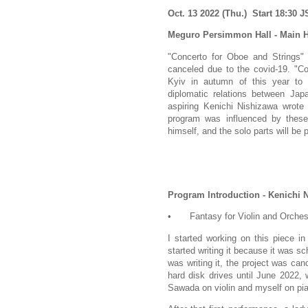
Oct. 13 2022 (Thu.) Start 18:30 J
Meguro Persimmon Hall - Main H
"Concerto for Oboe and Strings
canceled due to the covid-19. "C
Kyiv in autumn of this year to 
diplomatic relations between Jap
aspiring Kenichi Nishizawa wrote 
program was influenced by these
himself, and the solo parts will b
Program Introduction - Kenichi 
•
Fantasy for Violin and Orches
I started working on this piece i
started writing it because it was s
was writing it, the project was c
hard disk drives until June 2022, 
Sawada on violin and myself on pi