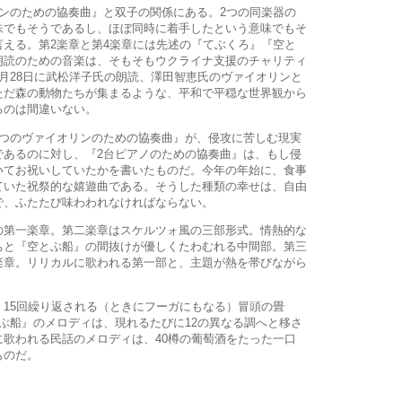
ンのための協奏曲』と双子の関係にある。2つの同楽器の
味でもそうであるし、ほぼ同時に着手したという意味でもそ
える。第2楽章と第4楽章には先述の『てぶくろ』『空と
朗読のための音楽は、そもそもウクライナ支援のチャリティ
月28日に武松洋子氏の朗読、澤田智恵氏のヴァイオリンと
ただ森の動物たちが集まるような、平和で平穏な世界観から
るのは間違いない。
つのヴァイオリンのための協奏曲』が、侵攻に苦しむ現実
であるのに対し、『2台ピアノのための協奏曲』は、もし侵
いてお祝いしていたかを書いたものだ。今年の年始に、食事
ていた祝祭的な嬉遊曲である。そうした種類の幸せは、自由
で、ふたたび味わわれなければならない。
第一楽章。第二楽章はスケルツォ風の三部形式。情熱的な
ちと『空とぶ船』の間抜けが優しくたわむれる中間部。第三
楽章。リリカルに歌われる第一部と、主題が熱を帯びながら
。
15回繰り返される（ときにフーガにもなる）冒頭の畳
ぶ船』のメロディは、現れるたびに12の異なる調へと移さ
歌われる民話のメロディは、40樽の葡萄酒をたった一口
ものだ。