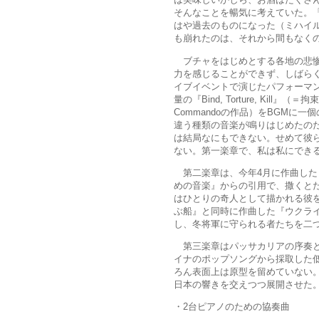
そんなことを暢気に考えていた。
はや過去のものになった（ミハイ
も崩れたのは、それから間もなく
ブチャをはじめとする各地の悲惨
力を感じることができず、しばら
イブイベントで演じたパフォーマ
量の『Bind, Torture, Kil
Commandoの作品）をBGMに
違う種類の音楽が鳴りはじめたの
は結局なにもできない。せめて彼
ない。第一楽章で、私は私にでき
第二楽章は、今年4月に作曲した
めの音楽』からの引用で、撒くと
はひとりの奇人として描かれる彼
ぶ船』と同時に作曲した『ウクラ
し、冬将軍に守られる者たちを二
第三楽章はパッサカリアの序奏と
イナのポップソングから採取した
ろん表面上は原型を留めていない
日本の響きを交えつつ展開させた
・2台ピアノのための協奏曲