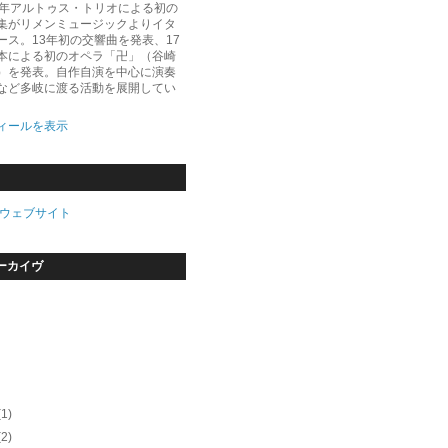
5年アルトゥス・トリオによる初の
集がリメンミュージックよりイタ
ース。13年初の交響曲を発表、17
本による初のオペラ「卍」（谷崎
）を発表。自作自演を中心に演奏
など多岐に渡る活動を展開してい
ィールを表示
ウェブサイト
ーカイヴ
(1)
(2)