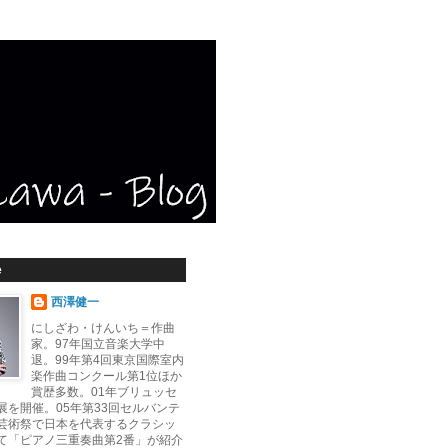
e
西澤健一
にしざわ・けんいち＝作曲
家。97年国立音楽大学中
退。99年第4回東京国際室内
楽作曲コンクール第1位ほか
賞歴多数。01年ブリュッセ
展を開催。05年第33回セルバンテ
芸術祭で日本を代表するクラシッ
て「ピアノ三重奏曲第2番」が紹介