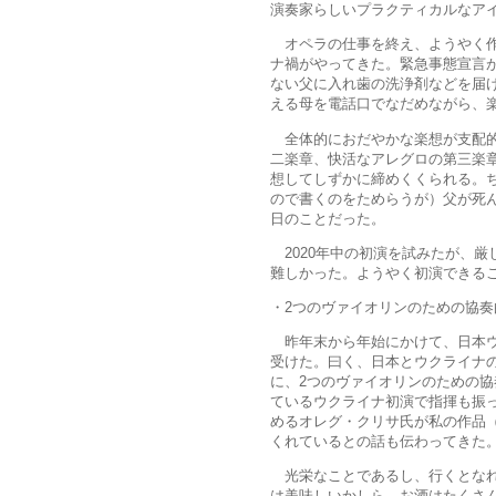
演奏家らしいプラクティカルなア
オペラの仕事を終え、ようやく作曲
ナ禍がやってきた。緊急事態宣言
ない父に入れ歯の洗浄剤などを届
える母を電話口でなだめながら、
全体的におだやかな楽想が支配的
二楽章、快活なアレグロの第三楽
想してしずかに締めくくられる。
ので書くのをためらうが）父が死ん
日のことだった。
2020年中の初演を試みたが、厳
難しかった。ようやく初演できる
・2つのヴァイオリンのための協奏
昨年末から年始にかけて、日本ウ
受けた。曰く、日本とウクライナの
に、2つのヴァイオリンのための協
ているウクライナ初演で指揮も振
めるオレグ・クリサ氏が私の作品
くれているとの話も伝わってきた
光栄なことであるし、行くとなれ
は美味しいかしら、お酒はたくさ