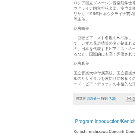
ロシア国立グネーシン音楽院学士
ウクライナ国立管弦楽団、室内楽団
リサ)。2018年日本ウクライナ
等主催。
花房晴美
「巨匠ピアニスト名鑑のHの項に
で、いずれ花房晴美の名が刻まれ
の、日本を代表するピアニストの
るなど、国際的にも高く評価され
花房真美
国立音楽大学付属高校、国立音楽大
ルのリサイタルを皮切りに数多くの
ーズ・ピアノデュオ」の本格的な
投稿者
西澤健一
時刻:
7:23
Program Introduction/Kenic
Kenichi nishizawa Concerti Con