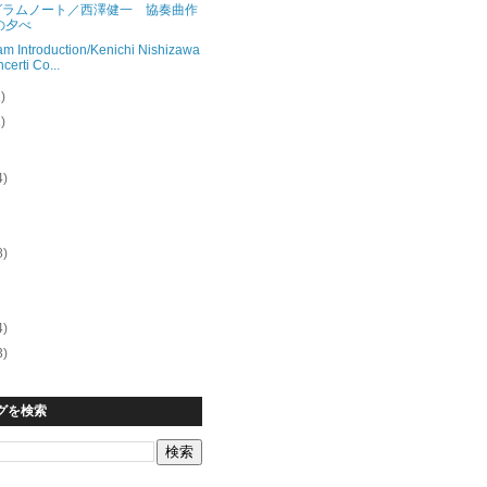
グラムノート／西澤健一 協奏曲作
の夕べ
am Introduction/Kenichi Nishizawa
certi Co...
1)
1)
4)
8)
4)
3)
グを検索