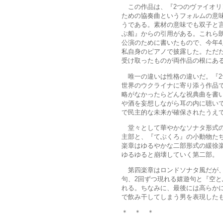
この作品は、『2つのヴァイオリ
ための協奏曲というフォルムの意
うである。素材の意味でも双子と言
ぶ船』からの引用がある。これら
公演のために書いたもので、今年4
私自身のピアノで披露した。ただ
受け取ったものが両作品の根にあ
唯一の違いは性格の違いだ。『2
世界のウクライナに寄り添う作品
略がなかったらどんな祝典曲を書
や酒を妄想しながら耳の内に聴い
で民主的な未来が確保されたうえ
堂々として華やかなソナタ形式の
主部と、『てぶくろ』の小動物た
楽章はゆるやかな二部形式の緩徐
ゆるゆると崩壊していく第二部
第四楽章はロンドソナタ風だが、
句、2回ずつ現れる嬉遊句と『空と
れる。ちなみに、最後には高らかに
で飲み干してしまう男を表現した
＊ ＊ ＊