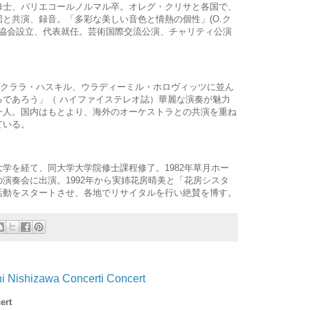
修士、パリエコールノルマル卒。オレグ・クリサと各国で、
と共演、録音。「多彩な美しい音色と情熱の個性」(O.ク
芸術協会設立、代表就任。芸術国際交流公演、チャリティ公演
、クララ・ハスキル、ウラディーミル・ホロヴィッツに並ん
るであろう」（ ハイファイステレオ誌）華麗な演奏が魅力
一人。国内はもとより、海外のオーケストラとの共演を重ね
ている。
学を経て、同大学大学院修士課程修了。1982年草月ホー
演奏会に出演。1992年から実姉花房晴美と「花房シスタ
活動をスタートさせ、各地でリサイタルを行い絶賛を博す。
hi Nishizawa Concerti Concert
cert