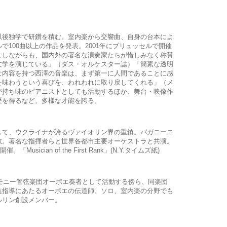
以後独学で研鑽を積む。室内楽から交響曲、自身の台本によ
で100曲以上の作品を発表。2001年にブリュッセルで開催
としながらも、国内外の著名な演奏家たちが惜しみなく称賛
文学を演じている」（ダス・オルケスター誌）「簡素な透明
な内容を持つ西澤の音楽は、まず第一に人間であることに感
を味わうという喜びを、われわれに取り戻してくれる」（メ
が持ち味のピアニストとしても活動するほか、舞台・映像作
歴を得るなど、多様な才能を誇る。
して、ウクライナが誇るヴァイオリン界の重鎮。パガニーニ
数。著名な指揮者らと世界各都市主要オーケストラと共演。
usician of the First Rank」(N.Y.タイムズ紙)
ーモニー管弦楽団オーボエ奏者として活動する傍ら、同楽団
進指導にあたるオーボエの伝道師。ソロ、室内楽の分野でも
ルリン創設メンバー。