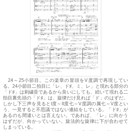
24～25小節目。この楽章の冒頭をV度調で再現してい
る。24小節目二拍目に「レ、ド♯、ミ、レ」と現れる部分の
「ド♯」は刺繍音であるから良いにしても、続いて現れる二
拍目裏先頭の「ド♯」は、旋律だけ見れば「ド」のはずだ。
しかし下三声を見るとI度～II度七～V度調の属七～V度とい
う、一見すると不思議ではない連結をしている。「ド♯」が
あるのも間違いとは言えない。であれば、「レ」に向かう
はずだが、向かっていない。旋法的な旋律に下が合わせて
しまっている。