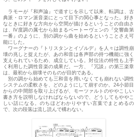
ラモーが『和声論』で道すじを示して以来、転調は、古
典派・ロマン派音楽にとって目下の関心事となった。好き
なときに好きな方向から空間が描けるということの自由さ
は、IV度調の属七から始まるベートーヴェンの『交響曲第
一番』のように、別の調から曲を始めるということさえ可
能にした。
ワーグナーの『トリスタンとイゾルデ』を人々は調性崩
壊の兆しと捉えたが、あの和音は各声部の持つ機能に強く
支えられているため、成立している。対位法の特性も上手
く利用した調性音楽の成果だ。一方、『冗談』の第三楽章
は、最初から崩壊そのものが目的である。
別の調から始めても三和音を用いなくても崩れない調性
システムの柔軟さを、どのようにして崩すのか。24小節目
からの中間部を取り上げるが、モーツァルトのややこしい
書き方を説明しなければならないので、どうしてもややこ
しい話になる。のちほどわかりやすい言葉でまとめるの
で、次の段落は流し読んで構わない。