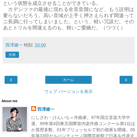
という状態を成立させることができている。
カデンツァの最後に現れる全音音階になど、もう説明は
要らないだろう。高い音域が上手く押さえられず間違って
ニ長調に行ってしまいました。という、軽い冗談だ。その
あとトリルを間違えるのも、軽いご愛嬌だ。（つづく）
西澤健一
時刻:
20:00
共有
‹
›
ホーム
ウェブ バージョンを表示
About me
西澤健一
にしざわ・けんいち＝作曲家。97年国立音楽大学中
退。99年第4回東京国際室内楽作曲コンクール第1位ほ
か賞歴多数。01年ブリュッセルで初の個展を開催。05
年第33回セルバンティーノ国際芸術祭で日本を代表す