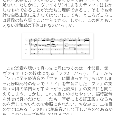
足ない。たしかに、ヴァイオリンによるカデンツァはおか
しなものであることがただちに理解できるし、そもそも余
計な自己主張に見えなくはないにしても、ところどころに
は普段の彼を窺うことすらできる。しかし、この何ともい
えない違和感の正体は何なのだろうか。
この楽章を聴いて真っ先に耳につくのは一小節目、第一
ヴァイオリンの旋律にある「ファ♯」だろう。「ミ」から
「ソ」に至る経過音の「ファ」に間違って付けられてしま
った臨時記号のせいで「『ド』を主音にした『ファ』の旋
法（音階の第四音が半音上がった旋法）」の旋律にも聞こ
えてしまう。しかし、これを直すのはたやすい。臨時記号
を外せば良いだけだ。またも「筆者による訂正案」なるも
のを示しておいたので参照にされたい。ちなみに、二拍目
のすぐにある「ファ♯」は刺繍音として正しいものであるか
ら、このシャープを外してはいけない。