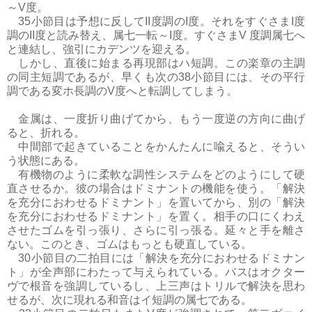
～V度。
35小節目は予想に反してII度調のI度。それをすぐさまI度
調のII度と読み替え、属七一転～I度。すぐさまV 度調属七へ
と連結し、強引にカデンツを迎える。
しかし、直後に始まる再現部はハ短調。この楽章の主調
の同主短調であるが、早くも次の38小節目には、その平行
調である変ホ長調のV度へと転調してしまう。
金属は、一度折り曲げてから、もう一度逆の方向に曲げ
ると、折れる。
中間部で起きていることをかんたんに喩えると、そうい
う状態にある。
有機物のように柔軟な調性システムをどのようにして硬
直させるか。彼の場合はドミナントの機能を使う。「解決
を充分におわせるドミナント」を置いてから、別の「解決
を充分におわせるドミナント」を置く。相手の口にくわえ
させたゴムを引っ張り、さらに引っ張る。延々と手を離さ
ない。このとき、ゴムはもっとも硬直している。
30小節目の二拍目には「解決を充分におわせるドミナン
ト」が全声部にわたって与えられている。バスはオクター
ヴで根音を強調しているし、上三声はトリルで解決を思わ
せるが、次に現れる和音はイ短調の属七である。