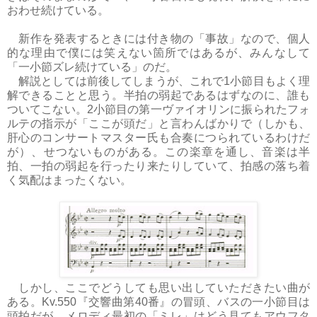
おわせ続けている。
新作を発表するときには付き物の「事故」なので、個人
的な理由で僕には笑えない箇所ではあるが、みんなして
「一小節ズレ続けている」のだ。
解説としては前後してしまうが、これで1小節目もよく理
解できることと思う。半拍の弱起であるはずなのに、誰も
ついてこない。2小節目の第一ヴァイオリンに振られたフォ
ルテの指示が「ここが頭だ」と言わんばかりで（しかも、
肝心のコンサートマスター氏も合奏につられているわけだ
が）、せつないものがある。この楽章を通し、音楽は半
拍、一拍の弱起を行ったり来たりしていて、拍感の落ち着
く気配はまったくない。
しかし、ここでどうしても思い出していただきたい曲が
ある。Kv.550『交響曲第40番』の冒頭、バスの一小節目は
頭拍だが、メロディ最初の「ミレ」はどう見てもアウフタ