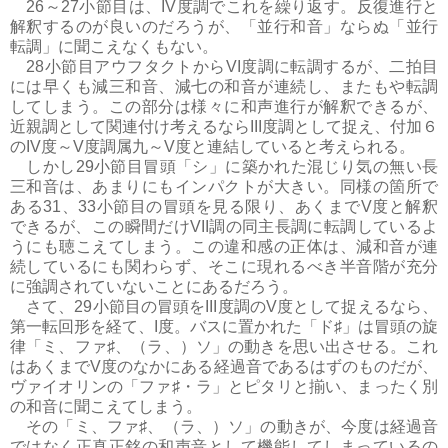
26～27小節目は、IV度調でこれを繰り返す。反復進行と
解釈するのが良いのだろうが、「並行和音」ならぬ「並行
転調」に聞こえなくもない。
28小節目アウフタクトからVI度調に転調するが、二拍目
には早くも減三和音、減七の和音が連続し、またもや転調
してしまう。この部分は様々に和声進行が解釈できるが、
近親調として関連付け考えるならIII度調として捉え、付加６
のIV度～V度調属九～V度と連結していると考えられる。
しかし29小節目冒頭「シ」に築かれた混じり気の無い長
三和音は、あまりにもインパクトが大きい。同様の箇所で
ある31、33小節目の冒頭を見る限り、あくまでV度と解釈
できるが、この瞬間だけVII調の同主長調に転調しているよ
うにも聴こえてしまう。この違和感の正体は、減和音が連
続しているにも関わらず、そこに現れるべき半音階が充分
に強調されていないことにあるだろう。
さて、29小節目の冒頭をIII度調のV度として捉えるなら、
第一転回形を経て、I度。バスに置かれた「ド♯」は冒頭の旋
律「ミ、ファ♯、（ラ、）ソ」の動きを思い出させる。これ
はあくまでV度のなかにある経過音であるはずのものだが、
ヴァイオリンの「ファ♯・ラ」とピタリと揃い、まったく別
の和音に聞こえてしまう。
その「ミ、ファ♯、（ラ、）ソ」の動きが、今度は経過音
ではなく正真正銘の和声音として機能してしまっているの