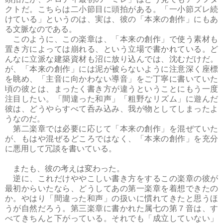
クトだ。こちらは二小節目に頭拍がある。「一小節ズレ続
けている」というのは、実は、彼の「本来の創作」にもあ
る文脈なのである。
このように、この楽章は、「本来の創作」で使う素材も
置き方によっては崩れる、という立場で書かれている。ど
んなに立派な建築資材も沼に放り込んでは、沈むだけだ。
が、「本来の創作」には泥が被らないように注意深く座標
を眺め、「主音に向かわない導音」をご丁寧に書いていた
頃の彼とは、まったく書き方が違うということにもう一度
注目したい。「間違った和声」「粗野なリズム」に遊んだ
彼は、どうやらすべて呑み込み、我が物としてしまったよ
うなのだ。
第二楽章では必要に応じて「本来の創作」を混ぜていた
が、もはや混ぜるどころではなく、「本来の創作」を充分
に悪用して冗談を書いている。
またも、彼の考えは変わった。
逆に、これだけややこしい書き方をするこの楽章の彼が
最初からいたなら、どうしてあの第一楽章を着想できたの
か。やはり「間違った和声」の扱いに慣れてきたと思うほ
うが自然だろう。第三楽章に書かれた属七の第７音は、す
べてきちんと下がっている。それでも「成立していない」