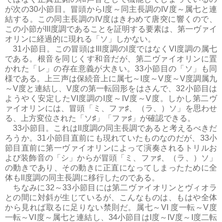
が次の30小節目。冒頭からI度～同主長調のIV度～属七と連
結する。この同主長調のIV度はきわめて唐突に響くので、
この小節がIII度調であることを証明する要素は、第一ヴァイ
オリンに経過的に現れる「ソ」しかない。
31小節目。この冒頭はIII度調のI度ではなくVI度調の属七
である。根音を同じくす和音だが、第二ヴァイオリンに置
かれた「レ」の存在意義が大きい。33小節目の「ソ」も同
様である。上三声は保続音上に属七～I度～V度～V度調属九
～V度と連結し、V度の第一転回形をはさんで、32小節目は
ようやく安定したVI度調のI度～IV度～V度。しかし第二ヴ
ァイオリンには、冒頭「ミ、ファ♯、（ラ、）ソ」を思わせ
る、上方変位された「ソ♯」「ファ♯」が確認できる。
33小節目。これはII度調の同主長調であると考えるべきだ
ろうか。31小節目直前にも現れていたものなのだが、33小
節目直前に第一ヴァイオリンによって演奏されるトリルお
よび装飾音の「シ」からが冒頭「ミ、ファ♯、（ラ、）ソ」
の動きであり、その動きに正直になってしまったために全
体もII度調の同主長調に移行したのである。
ちなみに32～33小節目には第二ヴァイオリンとヴィオラ
との間に対斜が生じているが、こんなものは、もはや全体
から見れば取るに足りない禁則だ。属七～VI 度一転～V度
一転～VI度～属七と連結し、34小節目はI度～IV度～I度二転