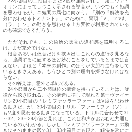
32小節目の二拍目もまたV度が強調されて、第二ヴァイ
オリンによってしつこく示される導音が、いやでもイ短調
を思わせるが、ニ短調の属七に向かう。「別の『解決を充
分におわせるドミナント』」のために、冒頭「ミ、ファ♯、
（ラ、）ソ」の動きを思わせる上方変位が利用されている
のも確認できるだろう。
ただそれでも、この箇所の聴覚の違和感を説明するに
は、まだ充分ではない。
根音あるいは低音だけを抜き出しこれらの進行を見るな
ら、強調するに値するほど妙なことをしているとまでは言
えない。よほど「本来の創作」のほうが大胆な進行をして
いるときさえある。もうひとつ別の理由を探さなければな
らない。
その答えは、意外と単純である。
24小節目から二小節単位の構造を持っていることは、旋
律から聴き取れる。その構造に準じて現れる第一ヴァイオ
リン29小節目の「レミファソラーファー」はV度を思わせ
る動きだ。が、30小節目のトリル「ファーミファ（ソ）」
もV度を思わせる動きになっている。トリルに合わせて31
～32、33～34小節と見れば、これは和声がおおむね共通し
ているのがわかる。しかし「レミファソラーファー」の動
きはそのままの形で31、33小節目にも現れ、解決を常にに