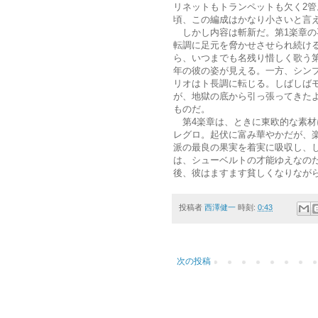
リネットもトランペットも欠く2管
頃、この編成はかなり小さいと言
しかし内容は斬新だ。第1楽章の
転調に足元を脅かせさせられ続け
ら、いつまでも名残り惜しく歌う
年の彼の姿が見える。一方、シン
リオはト長調に転じる。しばしばモ
が、地獄の底から引っ張ってきた
ものだ。
第4楽章は、ときに東欧的な素材
レグロ。起伏に富み華やかだが、
派の最良の果実を着実に吸収し、
は、シューベルトの才能ゆえなの
後、彼はますます貧しくなりなが
投稿者
西澤健一
時刻:
0:43
次の投稿