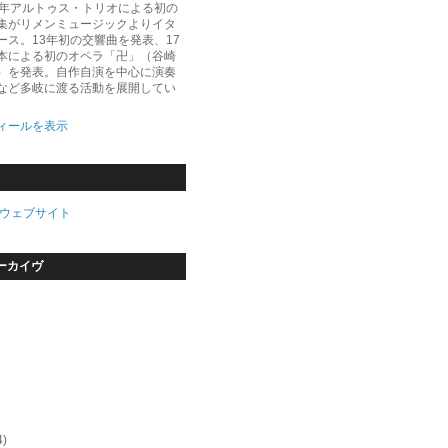
5年アルトゥス・トリオによる初の
集がリメンミュージックよりイタ
ース。13年初の交響曲を発表、17
本による初のオペラ「卍」（谷崎
）を発表。自作自演を中心に演奏
など多岐に渡る活動を展開してい
ィールを表示
ウェブサイト
ーカイヴ
4)