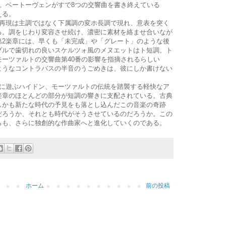
。ベートーヴェンがすで8つの交響曲を書き終えている
える。
再現は主調ではなく下属調の変ホ長調で現れ、意表を突く
る。調をじわり変容させ続け、濃密に素材を絡ませ合いなが
第2楽章には、早くも「未完成」や「グレート」のような後
プルで歯切れの良いスケルツォ風のメヌエットはト短調。ト
ーツァルトの交響曲第40番の影響を指摘されるらしい
ようなコントラバスの半音のうごめきは、彼にしか書けない
に遊ぶハイドン、モーツァルトの伝統を踏襲する軽快なア
楽章のほとんどの部分が短調の響きに支配されている。古典
しかも新たな時代の予見をも落とし込んだこの音楽の奇跡
だろうか、それとも時代がそうさせているのだろうか。この
らも、さらに独創的な作曲家へと進化していくのである。
ホーム
前の投稿