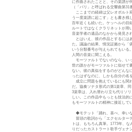
に作曲されたことと、その楽譜が
（「パリ」と呼ばれる交響曲第31番
ここまでの経緯は父レオポルト宛
う一度楽譜に起こす」とも書き残
百年近くも続いた。ケッヘルの目
ルートではなくクラリネットが用い
音楽学者の遺品のなかから発見さ
とはいえ、彼の作品とするにはあ
た。議論の結果、情況証拠から「偽作
いう分類番号が与えられてもいる
人間の音楽に聞こえる。
モーツァルトでないのなら、いっ
世の誰かがモーツァルトに似せて
ない。彼の真似をするのがどんな
ったはずなのに、しかも自分の名
成立に問題を抱えているにも関わ
だ。協奏ソナタ形式の第1楽章、同
3楽章は、入れ替わり立ち代りソ
しい。この作品中もっとも技法的
もモーツァルトの精神に接近して
◆モテット「踊れ、喜べ、幸いなる
冒頭の歌詞から「エクセルターテ
トは、もちろん真筆。1773年、
りだったカストラート歌手ヴェナ