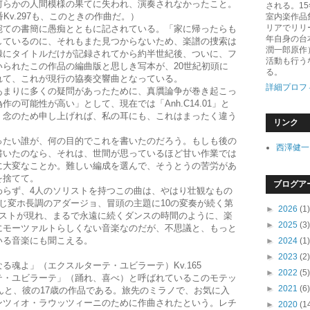
何らかの人間模様の果てに失われ、演奏されなかったこと。
される。1
Kv.297も、このときの作曲だ。）
室内楽作品
リアでリリ
ての書簡に愚痴とともに記されている。「家に帰ったらも
年自身の台
しているのに、それもまた見つからないため、楽譜の捜索は
潤一郎原作
録にタイトルだけが記録されてから約半世紀後、ついに、フ
活動も行う
られたこの作品の編曲版と思しき写本が、20世紀初頭に
る。
れて、これが現行の協奏交響曲となっている。
詳細プロフ
まりに多くの疑問があったために、真贋論争が巻き起こっ
の可能性が高い」として、現在では「Anh.C14.01」と
。念のため申し上げれば、私の耳にも、これはまったく違う
リンク
たい誰が、何の目的でこれを書いたのだろう。もしも後の
西澤健一
書いたのなら、それは、世間が思っているほど甘い作業では
に大変なことか。難しい編成を選んで、そうとうの苦労があ
を捨てて。
ブログア
らず、4人のソリストを持つこの曲は、やはり壮観なもの
じ変ホ長調のアダージョ、冒頭の主題に10の変奏が続く第
►
2026
(1)
リストが現れ、まるで永遠に続くダンスの時間のように、楽
►
2025
(3)
にモーツァルトらしくない音楽なのだが、不思議と、もっと
いる音楽にも聞こえる。
►
2024
(1)
►
2023
(2)
魂よ」（エクスルターテ・ユビラーテ）Kv.165
►
2022
(5)
・ユビラーテ」（踊れ、喜べ）と呼ばれているこのモテッ
►
2021
(6)
なんと、彼の17歳の作品である。旅先のミラノで、お気に入
ンツィオ・ラウッツィーニのために作曲されたという。レチ
►
2020
(1