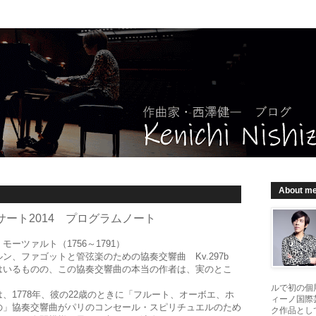
About m
ート2014 プログラムノート
ツァルト（1756～1791）
、ファゴットと管弦楽のための協奏交響曲 Kv.297b
いるものの、この協奏交響曲の本当の作者は、実のとこ
ルで初の個
1778年、彼の22歳のときに「フルート、オーボエ、ホ
ィーノ国際
の」協奏交響曲がパリのコンセール・スピリチュエルのため
ク作品とし