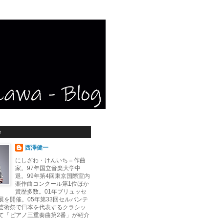
e
西澤健一
にしざわ・けんいち＝作曲
家。97年国立音楽大学中
退。99年第4回東京国際室内
楽作曲コンクール第1位ほか
賞歴多数。01年ブリュッセ
展を開催。05年第33回セルバンテ
芸術祭で日本を代表するクラシッ
て「ピアノ三重奏曲第2番」が紹介