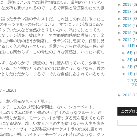
アに、最後はアレルヤの連呼で結ばれる。最初のアリアがソ
►
2019
(6)
うな技巧も要求されるので、まるで声楽と管弦楽のための協
►
2018
(5)
。
►
2017
(3
謳ったラテン語のテキストだ。これはこの作品に限ったこ
前のモーツァルトの時代とはいえ、すでにラテン語ははるか
►
2016
(4)
喋っていた人など当然ひとりもいない。私たちにとっての
►
2015
(5)
んなラテン語を、彼は音として本能的肉感的に理解して、楽
▼
2014
(1
特に少年の頃のほうが顕著に、ラテン語に忠実で、仔細に見
►
11月
ぐるしく入れ替わっている。普通だったら作品の統一感が崩
曲法にも関わらず、この青磁のような質感は、いったい何な
►
6月
(
►
3月
(
ず、なめらかで、清流のように澄み切っていて、少年モー
►
2月
(
ている。ただ神ひとりのためだけに書こう、なぜなら、僕の
ひとりだけだから…まるで、そんな自信にあふれているかの
▼
1月
(
ラス
プ
～1828）
►
2013
(1
、遠い雷光がちらりと覗く。
って、こんなに特別な瞬間は、ない。シューベルト、
このブロ
る。付点のリズムに絡む小鳥のさえずりのようなフルート。連
声の翳りが差す。モーツァルトが若すぎる死を迎えてから四
とになる彼が、親しい友人たちの力を借りながら人生を歩み
トー・ハットヴィッヒ家私設のオーケストラのために書かれ
の記録は不明。ハイドン・モーツァルト時代のような、クラ