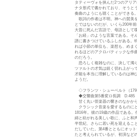
タティーヴォを挟んだ2つのアリ
ナタ形式で書かれており、そうと
奏曲のようにも聴くことができる
歌詞の作者は不明。神への賛美を
とではないのだが、いくら200年
大昔に死んだ言語で、母語として
「お経」のような言葉である。そ
譜に書きつけているふしがある。
れば小節の単位も、楽想も、めま
れるほどのアクロバティックな作
のだろう。
恐ろしく複雑なのに、決して濁ら
ツァルトの才気は鋭く切れ上がっ
才能を本当に理解しているのは神
ようだ。
◇フランツ・シューベルト（1797
◆交響曲第5番変ロ長調 D.485
甘く丸い管楽器の響きのなかから
クラシック音楽を愛するものにと
1816年。彼の19歳の作品であ
綿と紡がれる美しい歌に、ふと和
半世紀、さらに若い死を迎えるこ
だしていた。第4番とともにオッ
たと考えられているが、初演など